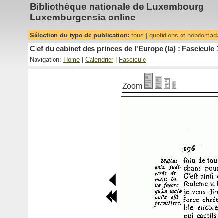
Bibliothèque nationale de Luxembourg
Luxemburgensia online
Sélection du type de publication:
tous
|
quotidiens et hebdomad
Clef du cabinet des princes de l'Europe (la) : Fascicule 
Navigation:
Home
|
Calendrier
|
Fascicule
Zoom