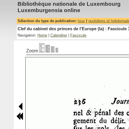
Bibliothèque nationale de Luxembourg
Luxemburgensia online
Sélection du type de publication:
tous
|
quotidiens et hebdomad
Clef du cabinet des princes de l'Europe (la) : Fascicule 
Navigation:
Home
|
Calendrier
|
Fascicule
Zoom