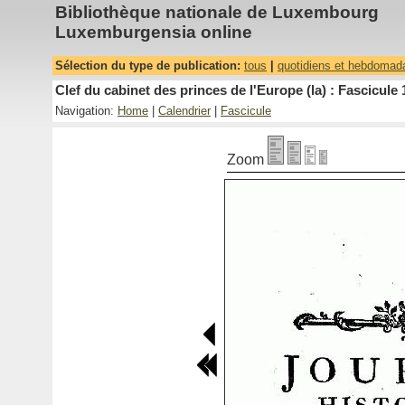
Bibliothèque nationale de Luxembourg
Luxemburgensia online
Sélection du type de publication:
tous
|
quotidiens et hebdomad
Clef du cabinet des princes de l'Europe (la) : Fascicule 
Navigation:
Home
|
Calendrier
|
Fascicule
Zoom