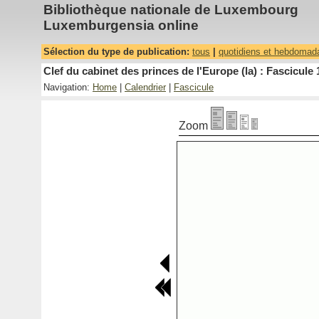
Bibliothèque nationale de Luxembourg
Luxemburgensia online
Sélection du type de publication:
tous
|
quotidiens et hebdomad
Clef du cabinet des princes de l'Europe (la) : Fascicule 
Navigation:
Home
|
Calendrier
|
Fascicule
Zoom