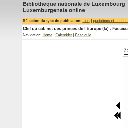
Bibliothèque nationale de Luxembourg
Luxemburgensia online
Sélection du type de publication:
tous
|
quotidiens et hebdo
Clef du cabinet des princes de l'Europe (la) : Fascicu
Navigation:
Home
|
Calendrier
|
Fascicule
Z