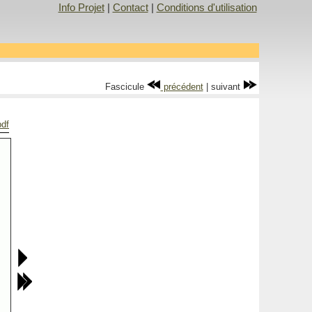
Info Projet
|
Contact
|
Conditions d'utilisation
Fascicule
précédent
| suivant
pdf