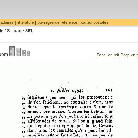
madaires
|
littérature
|
ouvrages de référence
|
cartes postales
le 13 - page 361
oom
Fasc. en pdf
Page en 