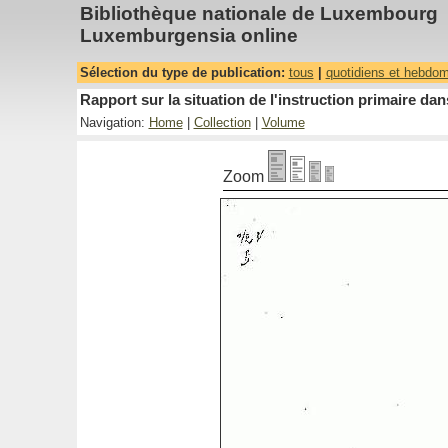
Bibliothèque nationale de Luxembourg
Luxemburgensia online
Sélection du type de publication:
tous
|
quotidiens et hebdo
Rapport sur la situation de l'instruction primaire 
Navigation:
Home
|
Collection
|
Volume
Zoom