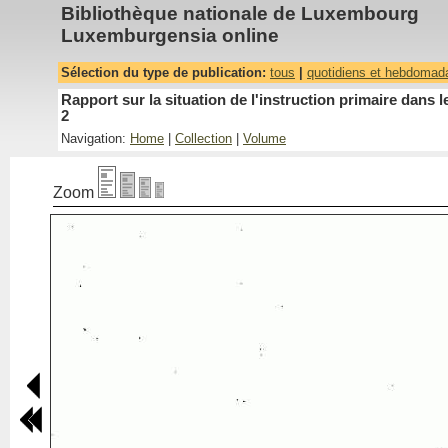
Bibliothèque nationale de Luxembourg
Luxemburgensia online
Sélection du type de publication:
tous
|
quotidiens et hebdomad
Rapport sur la situation de l'instruction primaire dan
2
Navigation:
Home
|
Collection
|
Volume
Zoom