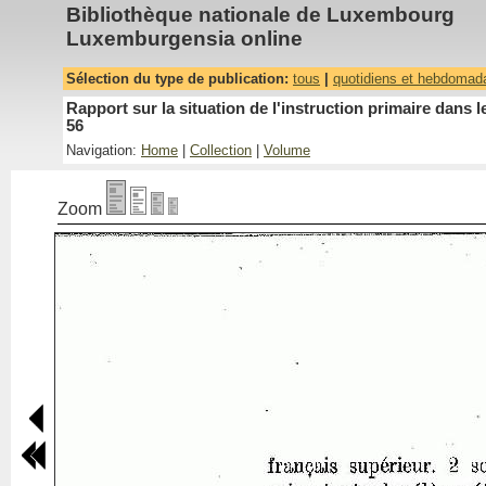
Bibliothèque nationale de Luxembourg
Luxemburgensia online
Sélection du type de publication:
tous
|
quotidiens et hebdomad
Rapport sur la situation de l'instruction primaire dan
56
Navigation:
Home
|
Collection
|
Volume
Zoom