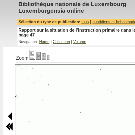
Bibliothèque nationale de Luxembourg
Luxemburgensia online
Sélection du type de publication:
tous
|
quotidiens et hebdomad
Rapport sur la situation de l'instruction primaire dan
page 47
Navigation:
Home
|
Collection
|
Volume
Zoom