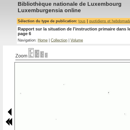
Bibliothèque nationale de Luxembourg
Luxemburgensia online
Sélection du type de publication:
tous
|
quotidiens et hebdomad
Rapport sur la situation de l'instruction primaire dan
page 6
Navigation:
Home
|
Collection
|
Volume
Zoom