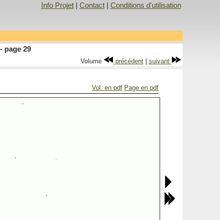
Info Projet
|
Contact
|
Conditions d'utilisation
- page 29
Volume
précédent
|
suivant
Vol. en pdf
Page en pdf