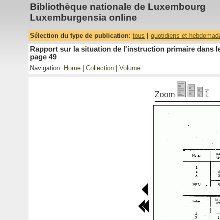
Bibliothèque nationale de Luxembourg
Luxemburgensia online
Sélection du type de publication:
tous
|
quotidiens et hebdomad
Rapport sur la situation de l'instruction primaire dan
page 49
Navigation:
Home
|
Collection
|
Volume
Zoom