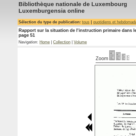
Bibliothèque nationale de Luxembourg
Luxemburgensia online
Sélection du type de publication:
tous
|
quotidiens et hebdomad
Rapport sur la situation de l'instruction primaire dan
page 51
Navigation:
Home
|
Collection
|
Volume
Zoom