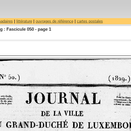
madaires
|
littérature
|
ouvrages de référence
|
cartes postales
 : Fascicule 050 - page 1