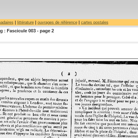
madaires
|
littérature
|
ouvrages de référence
|
cartes postales
 : Fascicule 003 - page 2