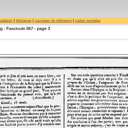
madaires
|
littérature
|
ouvrages de référence
|
cartes postales
 : Fascicule 067 - page 3