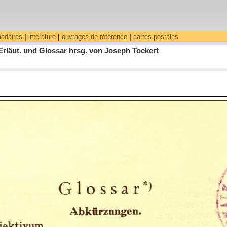
madaires
|
littérature
|
ouvrages de référence
|
cartes postales
Erläut. und Glossar hrsg. von Joseph Tockert