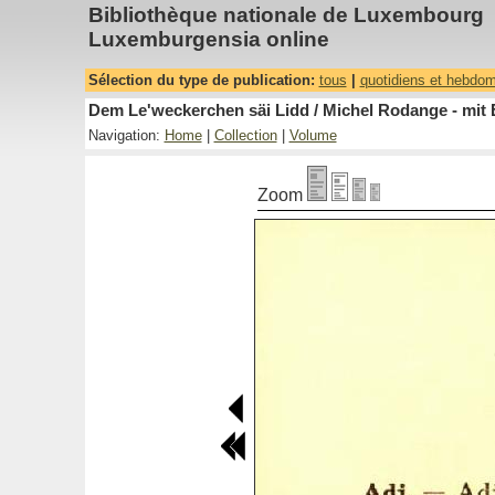
Bibliothèque nationale de Luxembourg
Luxemburgensia online
Sélection du type de publication:
tous
|
quotidiens et hebdo
Dem Le'weckerchen säi Lidd / Michel Rodange - mit 
Navigation:
Home
|
Collection
|
Volume
Zoom