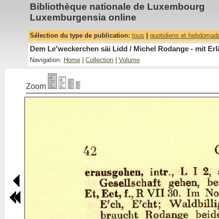
Bibliothèque nationale de Luxembourg
Luxemburgensia online
Sélection du type de publication:
tous
|
quotidiens et hebdomad
Dem Le'weckerchen säi Lidd / Michel Rodange - mit Erl
Navigation:
Home
|
Collection
|
Volume
Zoom