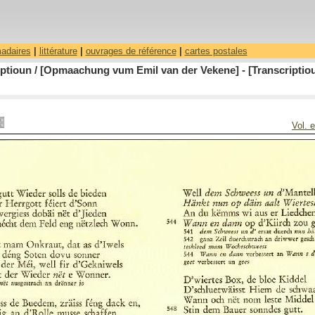
madaires
|
littérature
|
ouvrages de référence
|
cartes postales
riptioun / [Opmaachung vum Emil van der Vekene] - [Transcripti
Vol. 