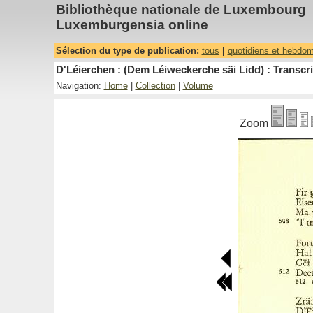
Bibliothèque nationale de Luxembourg
Luxemburgensia online
Sélection du type de publication:
tous
|
quotidiens et hebdo
D'Léierchen : (Dem Léiweckerche säi Lidd) : Transc
Navigation:
Home
|
Collection
|
Volume
Zoom