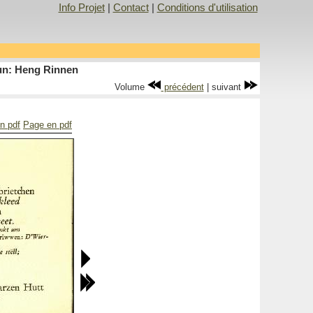
Info Projet
|
Contact
|
Conditions d'utilisation
oun: Heng Rinnen
Volume
précédent
| suivant
en pdf
Page en pdf