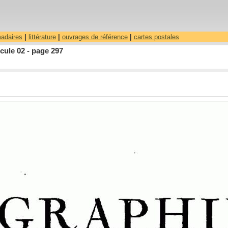
madaires
|
littérature
|
ouvrages de référence
|
cartes postales
cule 02 - page 297