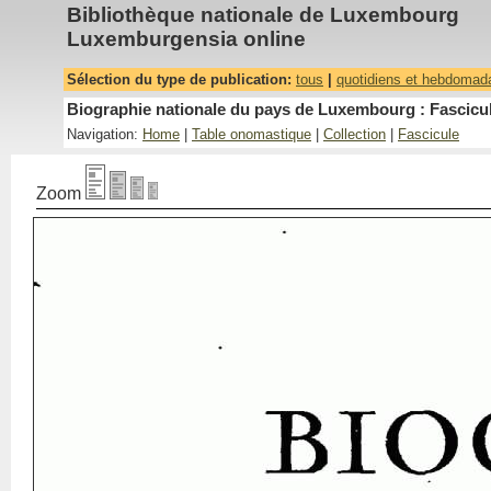
Bibliothèque nationale de Luxembourg
Luxemburgensia online
Sélection du type de publication:
tous
|
quotidiens et hebdomad
Biographie nationale du pays de Luxembourg : Fascicul
Navigation:
Home
|
Table onomastique
|
Collection
|
Fascicule
Zoom