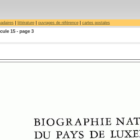
madaires
|
littérature
|
ouvrages de référence
|
cartes postales
ule 15 - page 3