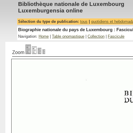
Bibliothèque nationale de Luxembourg
Luxemburgensia online
Sélection du type de publication:
tous
|
quotidiens et hebdomad
Biographie nationale du pays de Luxembourg : Fascicul
Navigation:
Home
|
Table onomastique
|
Collection
|
Fascicule
Zoom