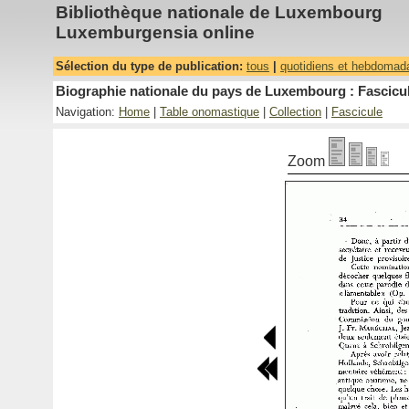
Bibliothèque nationale de Luxembourg
Luxemburgensia online
Sélection du type de publication:
tous
|
quotidiens et hebdomad
Biographie nationale du pays de Luxembourg : Fascicul
Navigation:
Home
|
Table onomastique
|
Collection
|
Fascicule
Zoom