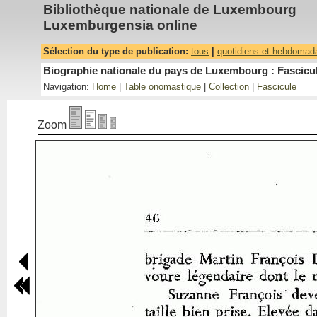
Bibliothèque nationale de Luxembourg
Luxemburgensia online
Sélection du type de publication:
tous
|
quotidiens et hebdomad
Biographie nationale du pays de Luxembourg : Fascicul
Navigation:
Home
|
Table onomastique
|
Collection
|
Fascicule
Zoom