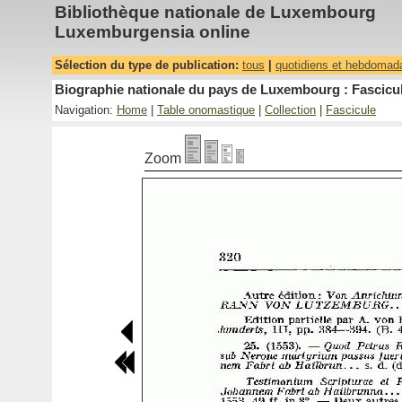
Bibliothèque nationale de Luxembourg
Luxemburgensia online
Sélection du type de publication:
tous
|
quotidiens et hebdomad
Biographie nationale du pays de Luxembourg : Fascicul
Navigation:
Home
|
Table onomastique
|
Collection
|
Fascicule
Zoom