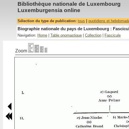
Bibliothèque nationale de Luxembourg
Luxemburgensia online
Sélection du type de publication:
tous
|
quotidiens et hebdomad
Biographie nationale du pays de Luxembourg : Fascicul
Navigation:
Home
|
Table onomastique
|
Collection
|
Fascicule
Zoom