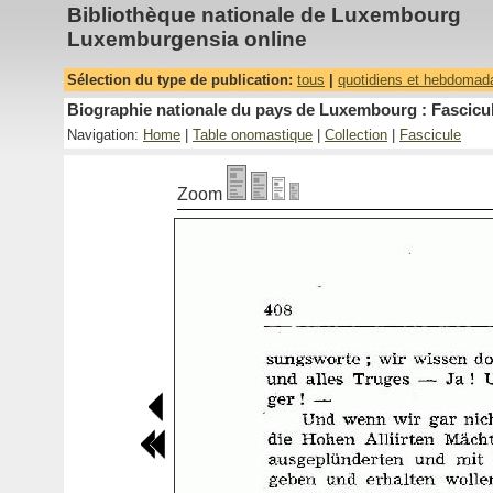
Bibliothèque nationale de Luxembourg
Luxemburgensia online
Sélection du type de publication:
tous
|
quotidiens et hebdomad
Biographie nationale du pays de Luxembourg : Fascicul
Navigation:
Home
|
Table onomastique
|
Collection
|
Fascicule
Zoom