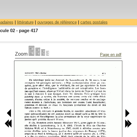
madaires
|
littérature
|
ouvrages de référence
|
cartes postales
cule 02 - page 417
Zoom
Page en pdf