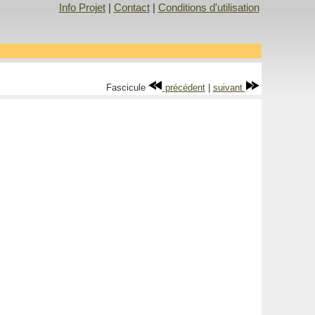
Info Projet
|
Contact
|
Conditions d'utilisation
Fascicule
précédent
|
suivant