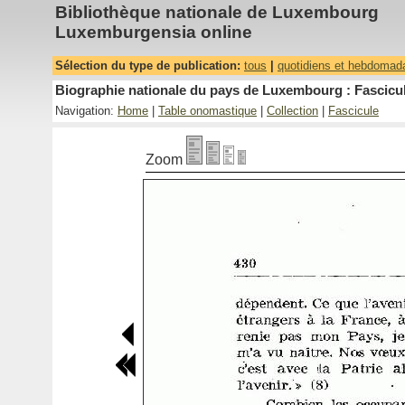
Bibliothèque nationale de Luxembourg
Luxemburgensia online
Sélection du type de publication:
tous
|
quotidiens et hebdomad
Biographie nationale du pays de Luxembourg : Fascicul
Navigation:
Home
|
Table onomastique
|
Collection
|
Fascicule
Zoom