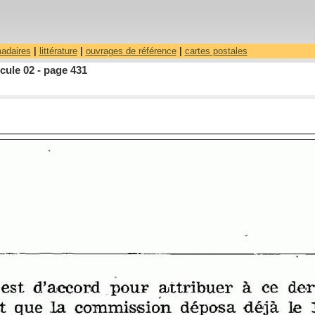
madaires
|
littérature
|
ouvrages de référence
|
cartes postales
cule 02 - page 431