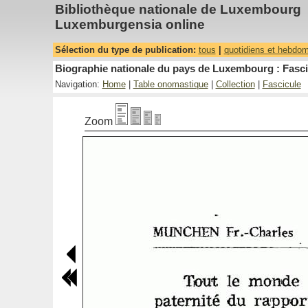
Bibliothèque nationale de Luxembourg
Luxemburgensia online
Sélection du type de publication:
tous
|
quotidiens et hebdo
Biographie nationale du pays de Luxembourg : Fasci
Navigation:
Home
|
Table onomastique
|
Collection
|
Fascicule
Zoom