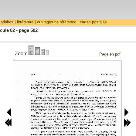
madaires
|
littérature
|
ouvrages de référence
|
cartes postales
cule 02 - page 502
Zoom
Page en pdf