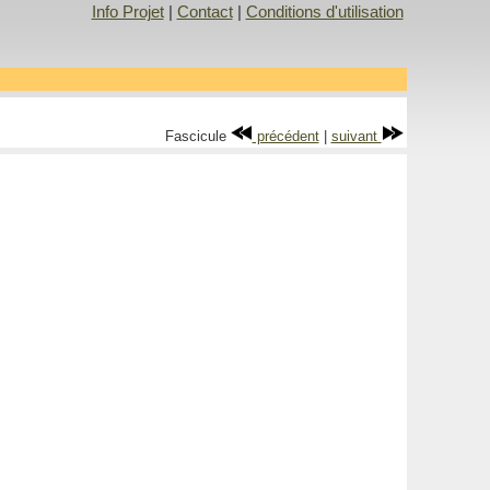
Info Projet
|
Contact
|
Conditions d'utilisation
Fascicule
précédent
|
suivant