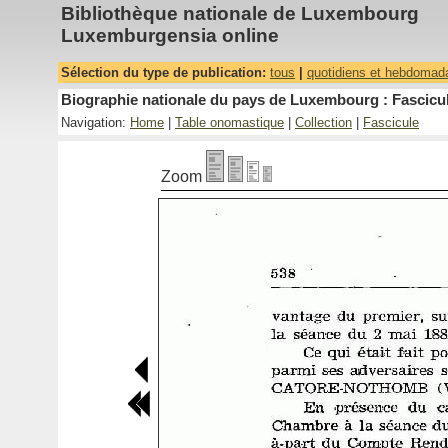
Bibliothèque nationale de Luxembourg
Luxemburgensia online
Sélection du type de publication:
tous
|
quotidiens et hebdomad
Biographie nationale du pays de Luxembourg : Fascicul
Navigation:
Home
|
Table onomastique
|
Collection
|
Fascicule
Zoom