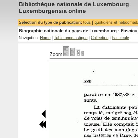
Bibliothèque nationale de Luxembourg
Luxemburgensia online
Sélection du type de publication:
tous
|
quotidiens et hebdomad
Biographie nationale du pays de Luxembourg : Fascicul
Navigation:
Home
|
Table onomastique
|
Collection
|
Fascicule
Zoom