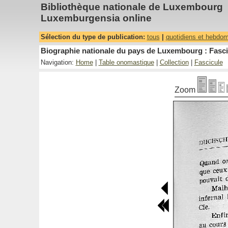
Bibliothèque nationale de Luxembourg
Luxemburgensia online
Sélection du type de publication:
tous
|
quotidiens et hebdo
Biographie nationale du pays de Luxembourg : Fasci
Navigation:
Home
|
Table onomastique
|
Collection
|
Fascicule
Zoom