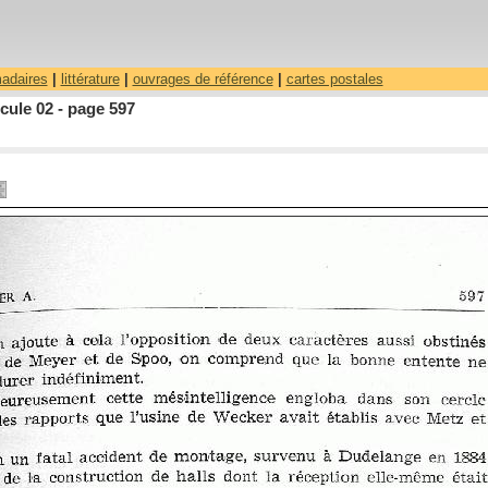
madaires
|
littérature
|
ouvrages de référence
|
cartes postales
cule 02 - page 597