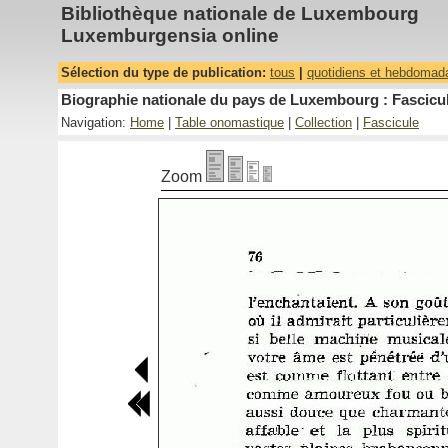
Bibliothèque nationale de Luxembourg
Luxemburgensia online
Sélection du type de publication:
tous
|
quotidiens et hebdomad
Biographie nationale du pays de Luxembourg : Fascicul
Navigation:
Home
|
Table onomastique
|
Collection
|
Fascicule
Zoom