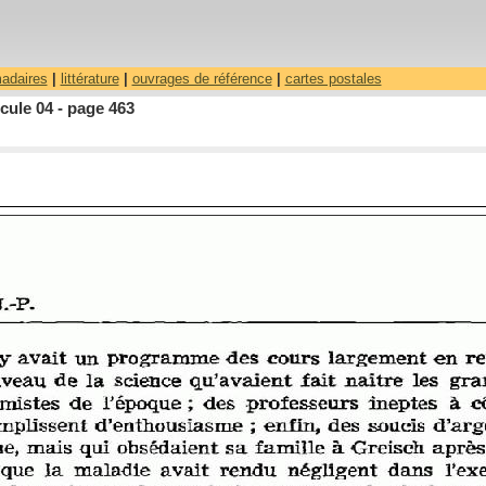
madaires
|
littérature
|
ouvrages de référence
|
cartes postales
cule 04 - page 463