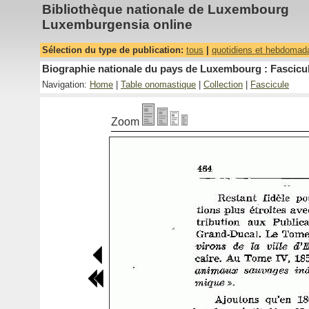
Bibliothèque nationale de Luxembourg
Luxemburgensia online
Sélection du type de publication:
tous
|
quotidiens et hebdomad
Biographie nationale du pays de Luxembourg : Fascicul
Navigation:
Home
|
Table onomastique
|
Collection
|
Fascicule
Zoom