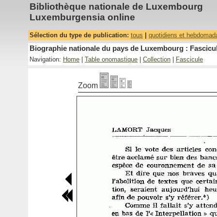
Bibliothèque nationale de Luxembourg
Luxemburgensia online
Sélection du type de publication:
tous
|
quotidiens et hebdomad
Biographie nationale du pays de Luxembourg : Fascicul
Navigation:
Home
|
Table onomastique
|
Collection
|
Fascicule
Zoom