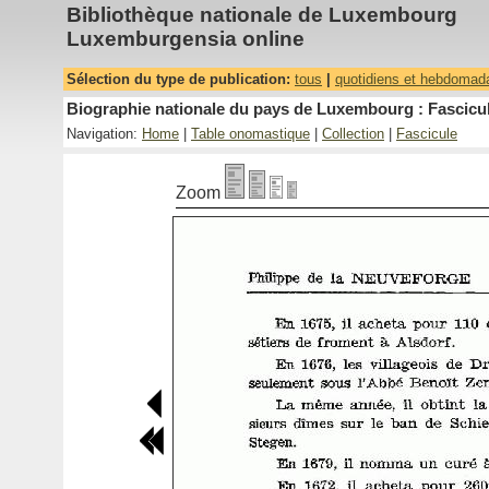
Bibliothèque nationale de Luxembourg
Luxemburgensia online
Sélection du type de publication:
tous
|
quotidiens et hebdomad
Biographie nationale du pays de Luxembourg : Fascicul
Navigation:
Home
|
Table onomastique
|
Collection
|
Fascicule
Zoom