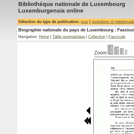
Bibliothèque nationale de Luxembourg
Luxemburgensia online
Sélection du type de publication:
tous
|
quotidiens et hebdomad
Biographie nationale du pays de Luxembourg : Fascicul
Navigation:
Home
|
Table onomastique
|
Collection
|
Fascicule
Zoom