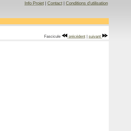
Info Projet
|
Contact
|
Conditions d'utilisation
Fascicule
précédent
|
suivant