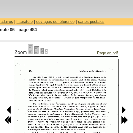
madaires
|
littérature
|
ouvrages de référence
|
cartes postales
cule 06 - page 484
Zoom
Page en pdf