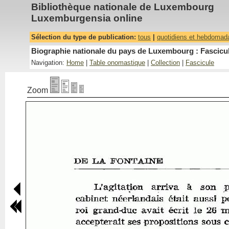
Bibliothèque nationale de Luxembourg
Luxemburgensia online
Sélection du type de publication:
tous
|
quotidiens et hebdomad
Biographie nationale du pays de Luxembourg : Fascicul
Navigation:
Home
|
Table onomastique
|
Collection
|
Fascicule
Zoom