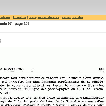
madaires
|
littérature
|
ouvrages de référence
|
cartes postales
cule 07 - page 109