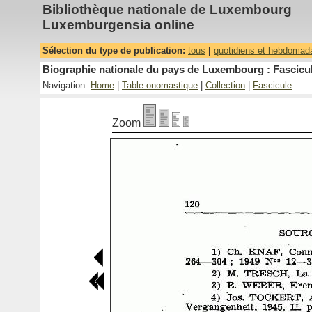
Bibliothèque nationale de Luxembourg
Luxemburgensia online
Sélection du type de publication:
tous
|
quotidiens et hebdomad
Biographie nationale du pays de Luxembourg : Fascicul
Navigation:
Home
|
Table onomastique
|
Collection
|
Fascicule
Zoom