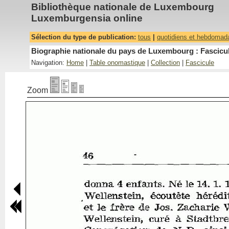
Bibliothèque nationale de Luxembourg
Luxemburgensia online
Sélection du type de publication:
tous
|
quotidiens et hebdomad
Biographie nationale du pays de Luxembourg : Fascicul
Navigation:
Home
|
Table onomastique
|
Collection
|
Fascicule
Zoom