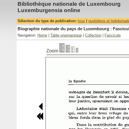
Bibliothèque nationale de Luxembourg
Luxemburgensia online
Sélection du type de publication:
tous
|
quotidiens et hebdomad
Biographie nationale du pays de Luxembourg : Fascicul
Navigation:
Home
|
Table onomastique
|
Collection
|
Fascicule
Zoom