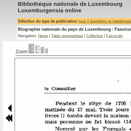
Bibliothèque nationale de Luxembourg
Luxemburgensia online
Sélection du type de publication:
tous
|
quotidiens et hebdomad
Biographie nationale du pays de Luxembourg : Fascicul
Navigation:
Home
|
Table onomastique
|
Collection
|
Fascicule
Zoom