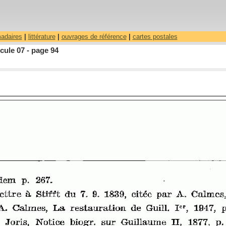
madaires
|
littérature
|
ouvrages de référence
|
cartes postales
ule 07 - page 94