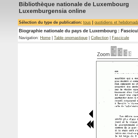
Bibliothèque nationale de Luxembourg
Luxemburgensia online
Sélection du type de publication:
tous
|
quotidiens et hebdomad
Biographie nationale du pays de Luxembourg : Fascicul
Navigation:
Home
|
Table onomastique
|
Collection
|
Fascicule
Zoom